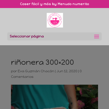
Coser fácil y más by Menudo numerito
Seleccionar página
riñonera 300×200
por
Eva Guzmán Chacón
|
Jun 12, 2020
|
0
Comentarios