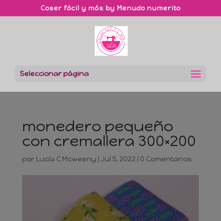
Coser fácil y más by Menudo numerito
Seleccionar página
monedero pequeño
con cremallera 300×200
por
Lucía C Mcweeny
|
Jul 5, 2022
|
0 Comentarios