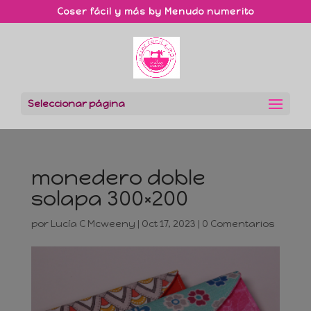
Coser fácil y más by Menudo numerito
Seleccionar página
monedero doble
solapa 300×200
por
Lucía C Mcweeny
|
Oct 17, 2023
|
0 Comentarios