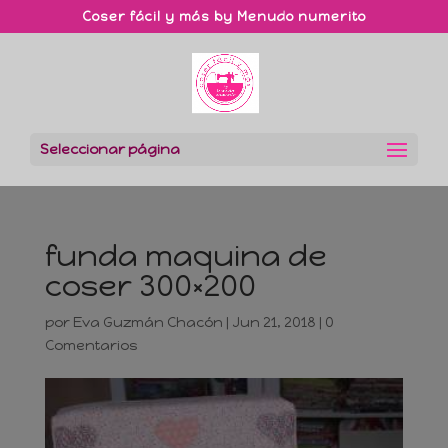
Coser fácil y más by Menudo numerito
Seleccionar página
funda maquina de
coser 300×200
por
Eva Guzmán Chacón
|
Jun 21, 2018
|
0
Comentarios