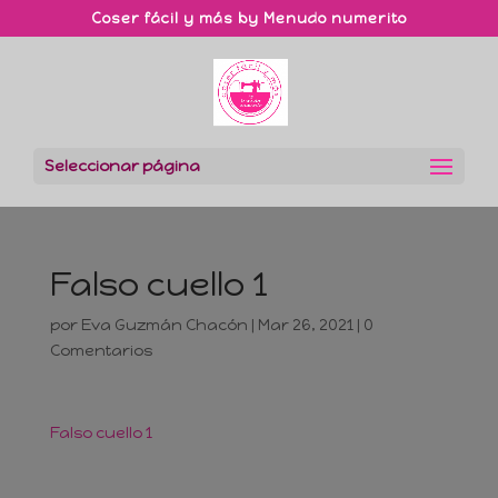
Coser fácil y más by Menudo numerito
Seleccionar página
Falso cuello 1
por
Eva Guzmán Chacón
|
Mar 26, 2021
|
0
Comentarios
Falso cuello 1