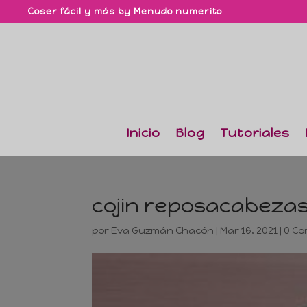
Coser fácil y más by Menudo numerito
Inicio
Blog
Tutoriales
cojin reposacabezas
por
Eva Guzmán Chacón
|
Mar 16, 2021
|
0 Co