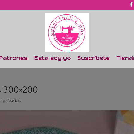
Patrones
Esta soy yo
Suscríbete
Tiend
 300×200
mentarios