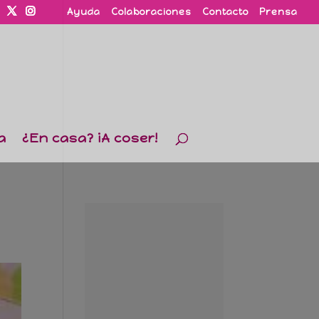
Ayuda
Colaboraciones
Contacto
Prensa
a
¿En casa? ¡A coser!