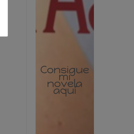
Consigue
mi
novela
aquí