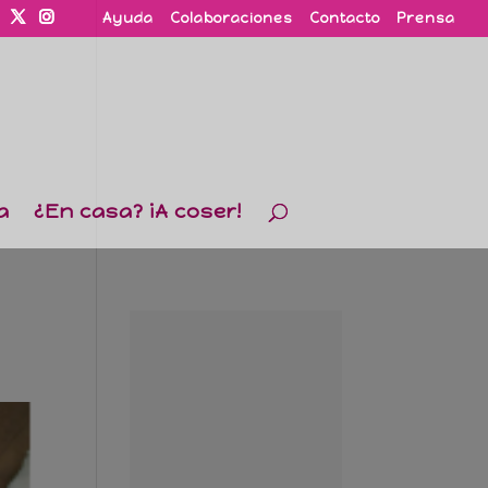
Ayuda
Colaboraciones
Contacto
Prensa
a
¿En casa? ¡A coser!