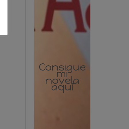
Consigue
mi
novela
aquí