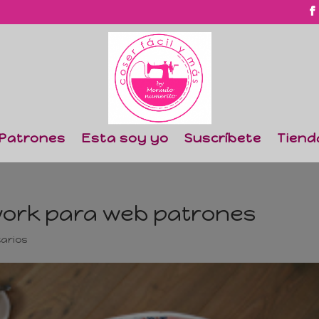
Patrones
Esta soy yo
Suscríbete
Tiend
ork para web patrones
arios