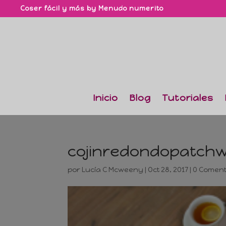
Coser fácil y más by Menudo numerito
Inicio
Blog
Tutoriales
cojinredondopatchw
por
Lucía C Mcweeny
|
Oct 28, 2017
|
0 Coment