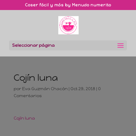
Coser fácil y más by Menudo numerito
Seleccionar página
Cojín luna
por
Eva Guzmán Chacón
|
Oct 29, 2018
|
0
Comentarios
Cojín luna