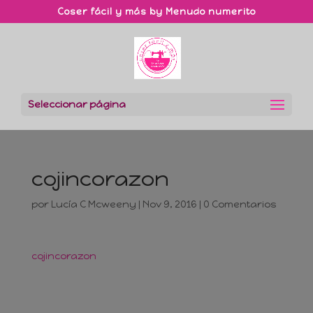
Coser fácil y más by Menudo numerito
Seleccionar página
cojincorazon
por
Lucía C Mcweeny
|
Nov 9, 2016
|
0 Comentarios
cojincorazon