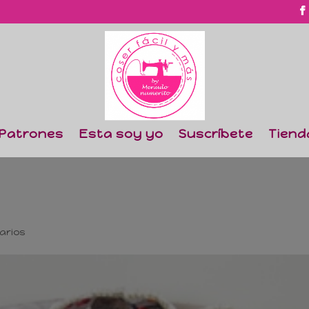
Patrones
Esta soy yo
Suscríbete
Tiend
arios