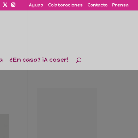
Ayuda
Colaboraciones
Contacto
Prensa
a
¿En casa? ¡A coser!