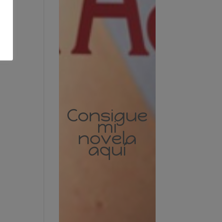
Consigue
mi
novela
aquí