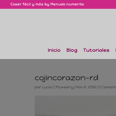
Coser fácil y más by Menudo numerito
Inicio
Blog
Tutoriales
cojincorazon-rd
por
Lucía C Mcweeny
|
Nov 9, 2016
|
0 Coment