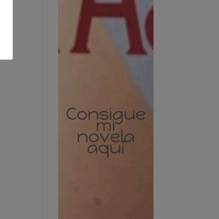
Consigue
mi
novela
aquí