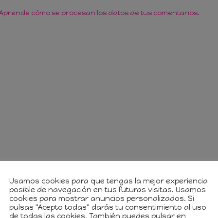
Aprende cómo se procesan los datos de tus comentarios.
Usamos cookies para que tengas la mejor experiencia
posible de navegación en tus futuras visitas. Usamos
cookies para mostrar anuncios personalizados. Si
pulsas "Acepto todas" darás tu consentimiento al uso
de todas las cookies. También puedes pulsar en