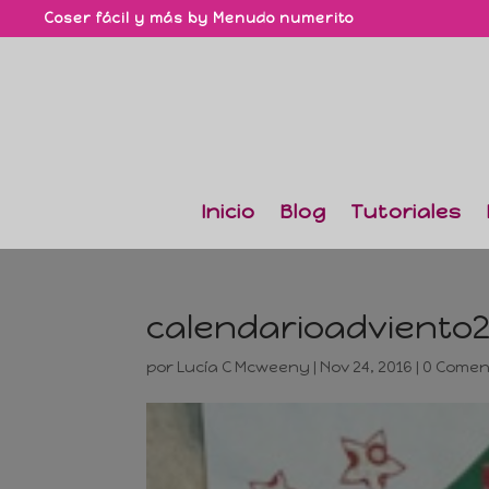
Coser fácil y más by Menudo numerito
Inicio
Blog
Tutoriales
calendarioadviento
por
Lucía C Mcweeny
|
Nov 24, 2016
|
0 Comen