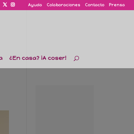
Ayuda
Colaboraciones
Contacto
Prensa
a
¿En casa? ¡A coser!