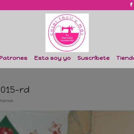
Patrones
Esta soy yo
Suscríbete
Tiend
2015-rd
tarios