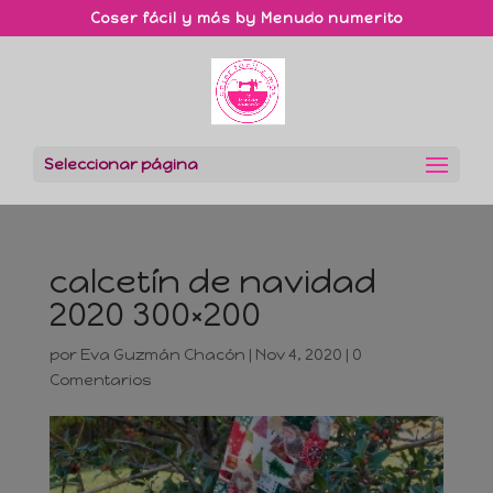
Coser fácil y más by Menudo numerito
Seleccionar página
calcetín de navidad
2020 300×200
por
Eva Guzmán Chacón
|
Nov 4, 2020
|
0
Comentarios