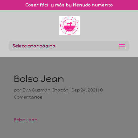
Coser fácil y más by Menudo numerito
Seleccionar página
Bolso Jean
por
Eva Guzmán Chacón
|
Sep 24, 2021
|
0
Comentarios
Bolso Jean