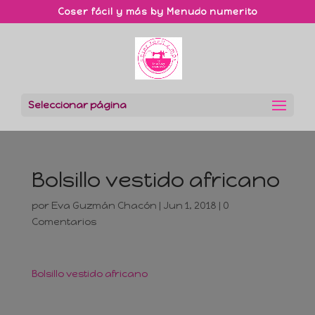
Coser fácil y más by Menudo numerito
Seleccionar página
Bolsillo vestido africano
por
Eva Guzmán Chacón
|
Jun 1, 2018
|
0
Comentarios
Bolsillo vestido africano