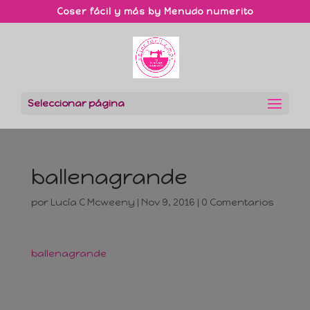
Coser fácil y más by Menudo numerito
Seleccionar página
ballenagrande
por
Lucía C Mcweeny
|
Nov 9, 2016
|
0 Comentarios
ballenagrande