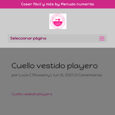
Coser fácil y más by Menudo numerito
Seleccionar página
Cuello vestido playero
por
Lucía C Mcweeny
|
Jun 11, 2017
|
0 Comentarios
Cuello vestido playero