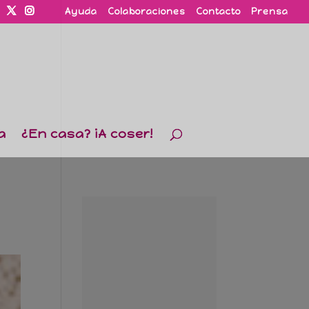
Ayuda
Colaboraciones
Contacto
Prensa
a
¿En casa? ¡A coser!