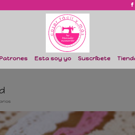
Patrones
Esta soy yo
Suscríbete
Tiend
yd
arios