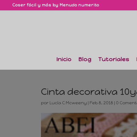
Coser fácil y más by Menudo numerito
Inicio
Blog
Tutoriales
Cinta decorativa 10
por
Lucía C Mcweeny
|
Feb 8, 2018
|
0 Coment