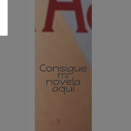
Consigue
mi
novela
aquí