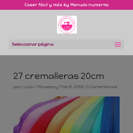
Coser fácil y más by Menudo numerito
Seleccionar página
27 cremalleras 20cm
por
Lucía C Mcweeny
|
Feb 8, 2018
|
0 Comentarios