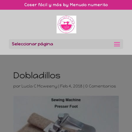
Coser fácil y más by Menudo numerito
Seleccionar página
Dobladillos
por
Lucía C Mcweeny
|
Feb 4, 2018
|
0 Comentarios