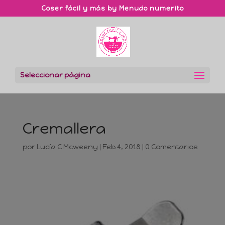
Coser fácil y más by Menudo numerito
Seleccionar página
Cremallera
por
Lucía C Mcweeny
|
Feb 4, 2018
|
0 Comentarios