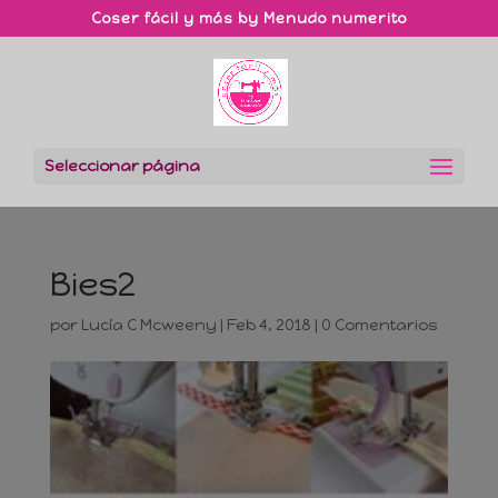
Coser fácil y más by Menudo numerito
Seleccionar página
Bies2
por
Lucía C Mcweeny
|
Feb 4, 2018
|
0 Comentarios