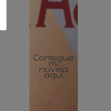
Consigue
mi
novela
aquí