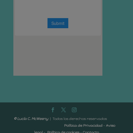
© Lucía C. McWeeny
| Todos los derechos reservados
Política de Privacidad
-
Aviso
legal
-
Política de cookies
-
Contacto