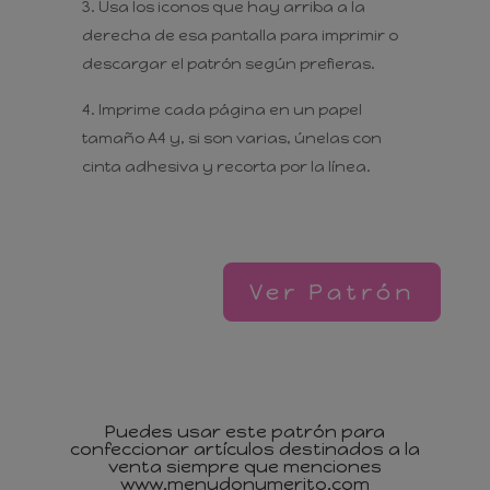
Usa los iconos que hay arriba a la
derecha de esa pantalla para imprimir o
descargar el patrón según prefieras.
Imprime cada página en un papel
tamaño A4 y, si son varias, únelas con
cinta adhesiva y recorta por la línea.
Ver Patrón
Invítame a un café
Puedes usar este patrón para
confeccionar artículos destinados a la
venta siempre que menciones
www.menudonumerito.com