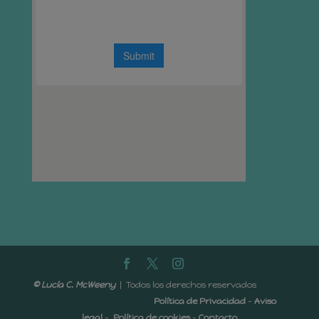
© Lucía C. McWeeny
| Todos los derechos reservados
Política de Privacidad
-
Aviso
legal
-
Política de cookies
-
Contacto