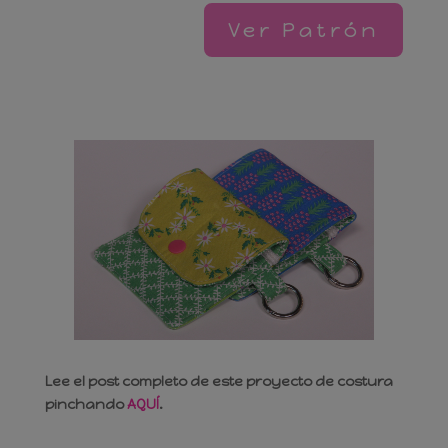
Ver Patrón
Invítame a un café
Lee el post completo de este proyecto de costura
pinchando
AQUÍ
.