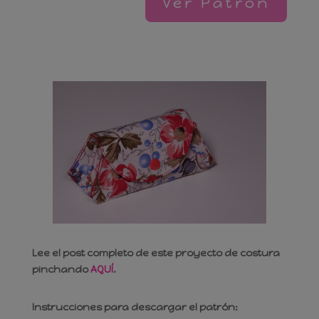
Ver Patrón
Invítame a un café
Lee el post completo de este proyecto de costura
pinchando
AQUÍ
.
Instrucciones para descargar el patrón: