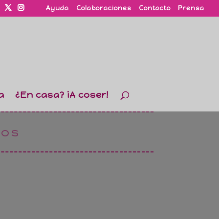
Ayuda
Colaboraciones
Contacto
Prensa
a
¿En casa? ¡A coser!
tos