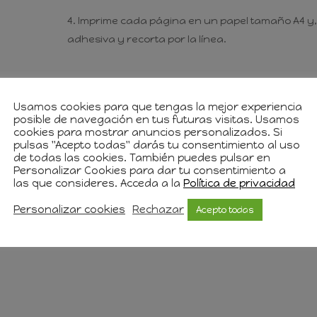
Imprime cada página en un papel tamaño A4 y, s
adhesiva y recorta por la línea.
Ver Patrón
Invítame a un café
Usamos cookies para que tengas la mejor experiencia
posible de navegación en tus futuras visitas. Usamos
cookies para mostrar anuncios personalizados. Si
pulsas "Acepto todas" darás tu consentimiento al uso
ccionar artículos destinados a la venta siempre q
de todas las cookies. También puedes pulsar en
Personalizar Cookies para dar tu consentimiento a
las que consideres. Acceda a la
Política de privacidad
Personalizar cookies
Rechazar
Acepto todas