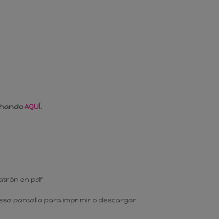
nchando
AQUÍ
.
atrón en pdf
esa pantalla para imprimir o descargar