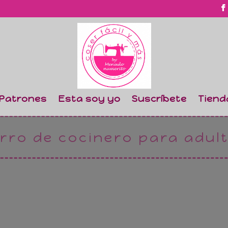
Patrones
Esta soy yo
Suscríbete
Tiend
rro de cocinero para adul