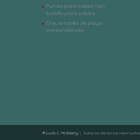
Funda para tablet con
bolsillo para cables
Cris, la toalla de playa
personalizada
© Lucía C. McWeeny
| Todos los der