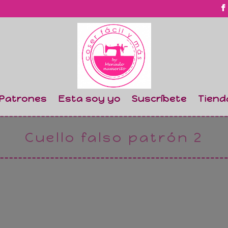
Patrones
Esta soy yo
Suscríbete
Tiend
Cuello falso patrón 2