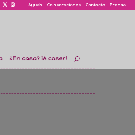
Ayuda
Colaboraciones
Contacto
Prensa
a
¿En casa? ¡A coser!