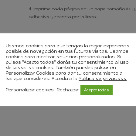
Imprime cada página en un papel tamaño A4 y, s
adhesiva y recorta por la línea.
Ver Patrón
Invítame a un café
Usamos cookies para que tengas la mejor experiencia
posible de navegación en tus futuras visitas. Usamos
cookies para mostrar anuncios personalizados. Si
pulsas "Acepto todas" darás tu consentimiento al uso
ccionar artículos destinados a la venta siempre q
de todas las cookies. También puedes pulsar en
Personalizar Cookies para dar tu consentimiento a
las que consideres. Acceda a la
Política de privacidad
Personalizar cookies
Rechazar
Acepto todas