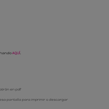
nchando
AQUÍ
.
atrón en pdf
esa pantalla para imprimir o descargar