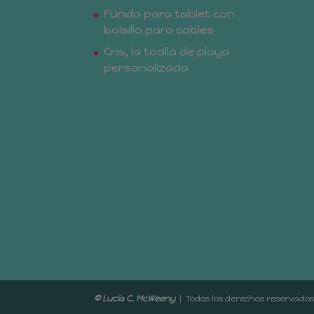
Funda para tablet con
bolsillo para cables
Cris, la toalla de playa
personalizada
© Lucía C. McWeeny
| Todos los der