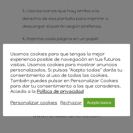
Usa los iconos que hay arriba a la
derecha de esa pantalla para imprimir o
descargar el patrón según prefieras.
Imprime cada página en un papel
tamaño A4 y, si son varias, únelas con
Usamos cookies para que tengas la mejor
cinta adhesiva y recorta por la línea.
experiencia posible de navegación en tus futuras
visitas. Usamos cookies para mostrar anuncios
personalizados. Si pulsas "Acepto todas" darás tu
consentimiento al uso de todas las cookies.
También puedes pulsar en Personalizar Cookies
Ver Patrón
para dar tu consentimiento a las que consideres.
Acceda a la
Política de privacidad
Puedes usar este patrón para
Personalizar cookies
Rechazar
Acepto todas
confeccionar artículos destinados a la
venta siempre que menciones
www.menudonumerito.com