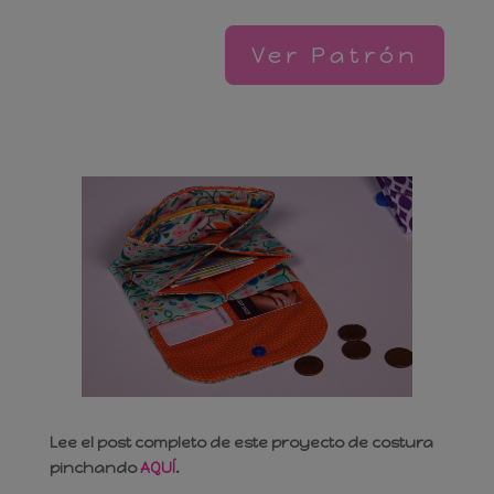
Ver Patrón
Invítame a un café
Lee el post completo de este proyecto de costura
pinchando
AQUÍ
.