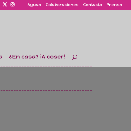
Ayuda
Colaboraciones
Contacto
Prensa
a
¿En casa? ¡A coser!