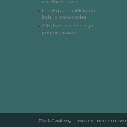
reciclar retales
Funda para tablet con
bolsillo para cables
Cris, la toalla de playa
personalizada
© Lucía C. McWeeny
| Todos los der