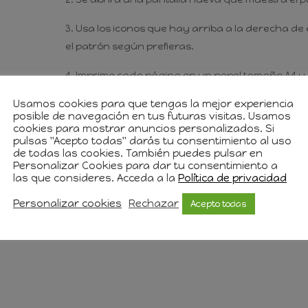
Usa los iconos que hay arriba a la derecha de 
el patrón según prefieras.
Imprime cada página en un papel tamaño A4 y, s
adhesiva y recorta por la línea.
Usamos cookies para que tengas la mejor experiencia
posible de navegación en tus futuras visitas. Usamos
cookies para mostrar anuncios personalizados. Si
pulsas "Acepto todas" darás tu consentimiento al uso
ccionar artículos destinados a la venta siempre q
de todas las cookies. También puedes pulsar en
Personalizar Cookies para dar tu consentimiento a
las que consideres. Acceda a la
Política de privacidad
Personalizar cookies
Rechazar
Acepto todas