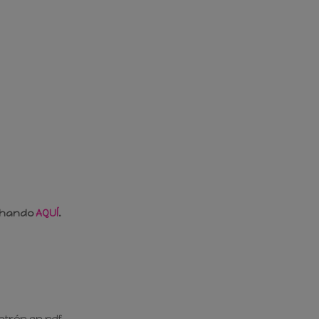
nchando
AQUÍ
.
atrón en pdf