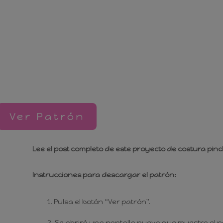
Ver Patrón
Invítame a un café
Lee el post completo de este proyecto de costura pi
Instrucciones para descargar el patrón:
Pulsa el botón “Ver patrón".
Se abrirá una pantalla nueva que muestra el p