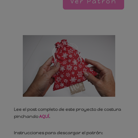
Ver Patrón
Invítame a un café
Lee el post completo de este proyecto de costura
pinchando
AQUÍ
.
Instrucciones para descargar el patrón: