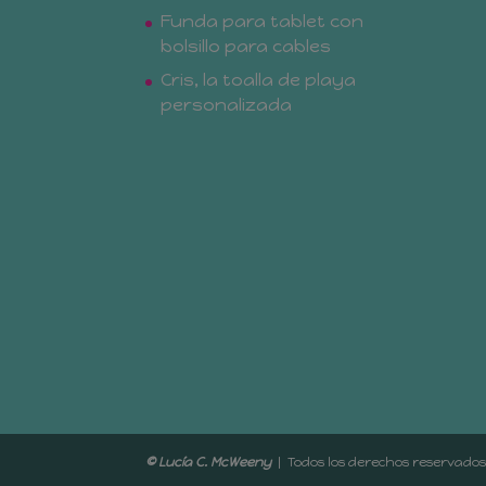
Funda para tablet con
bolsillo para cables
Cris, la toalla de playa
personalizada
© Lucía C. McWeeny
| Todos los der