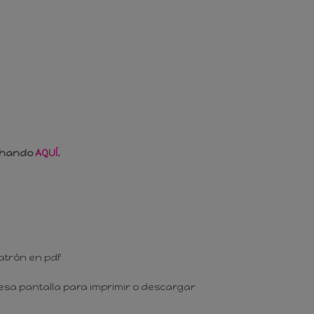
nchando
AQUÍ
.
atrón en pdf
esa pantalla para imprimir o descargar