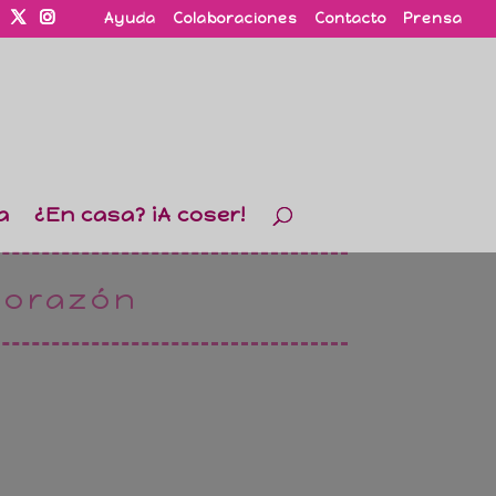
Ayuda
Colaboraciones
Contacto
Prensa
a
¿En casa? ¡A coser!
corazón