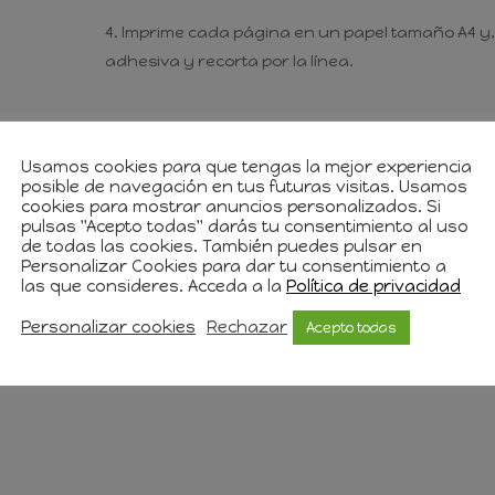
Imprime cada página en un papel tamaño A4 y, s
adhesiva y recorta por la línea.
Ver Patrón
Invítame a un café
Usamos cookies para que tengas la mejor experiencia
posible de navegación en tus futuras visitas. Usamos
cookies para mostrar anuncios personalizados. Si
pulsas "Acepto todas" darás tu consentimiento al uso
ccionar artículos destinados a la venta siempre q
de todas las cookies. También puedes pulsar en
Personalizar Cookies para dar tu consentimiento a
las que consideres. Acceda a la
Política de privacidad
Personalizar cookies
Rechazar
Acepto todas