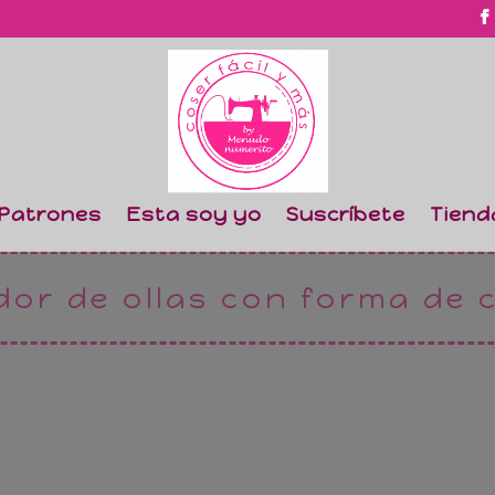
Patrones
Esta soy yo
Suscríbete
Tiend
dor de ollas con forma de 